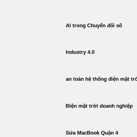
Bỏ
qua
nội
AI trong Chuyển đổi số
dung
Industry 4.0
an toàn hệ thống điện mặt tr
Điện mặt trời doanh nghiệp
Sửa MacBook Quận 4