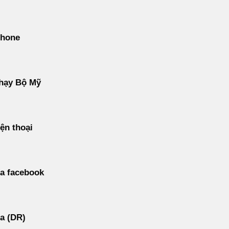
phone
hạy Bộ Mỹ
ện thoại
a facebook
a (DR)