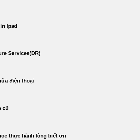
in Ipad
re Services(DR)
ữa điện thoại
e cũ
ọc thực hành lòng biết ơn