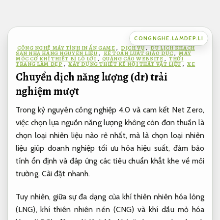
Bỏ
qua
nội
CONGNGHE.LAMDEP.LI
dung
CÔNG NGHỆ MÁY TÍNH IN ẤN GAME
,
DỊCH VỤ
,
DU LỊCH KHÁCH
SẠN NHÀ HÀNG NGUYÊN LIỆU
,
KẾ TOÁN LUẬT GIÁO DỤC
,
MÁY
MÓC CƠ KHÍ THIẾT BỊ LÒ LƠI
,
QUẢNG CÁO WEBSITE
,
THỜI
TRANG LÀM ĐẸP
,
XÂY DỰNG THIẾT KẾ NỘI THẤT VẬT LIỆU
,
XE
Chuyển dịch năng lượng (dr) trải
nghiệm mượt
Trong kỷ nguyên công nghiệp 4.0 và cam kết Net Zero,
việc chọn lựa nguồn năng lượng không còn đơn thuần là
chọn loại nhiên liệu nào rẻ nhất, mà là chọn loại nhiên
liệu giúp doanh nghiệp tối ưu hóa hiệu suất, đảm bảo
tính ổn định và đáp ứng các tiêu chuẩn khắt khe về môi
trường.
Cài đặt nhanh.
Tuy nhiên, giữa sự đa dạng của khí thiên nhiên hóa lỏng
(LNG), khí thiên nhiên nén (CNG) và khí dầu mỏ hóa