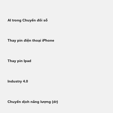
Bỏ
qua
nội
AI trong Chuyển đổi số
dung
Thay pin điện thoại iPhone
Thay pin Ipad
Industry 4.0
Chuyển dịch năng lượng (dr)