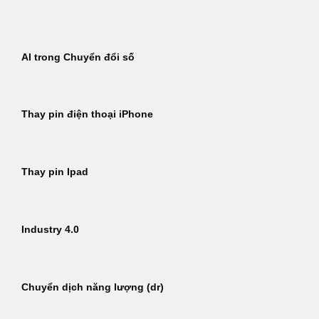
Bỏ
qua
nội
AI trong Chuyển đổi số
dung
Thay pin điện thoại iPhone
Thay pin Ipad
Industry 4.0
Chuyển dịch năng lượng (dr)