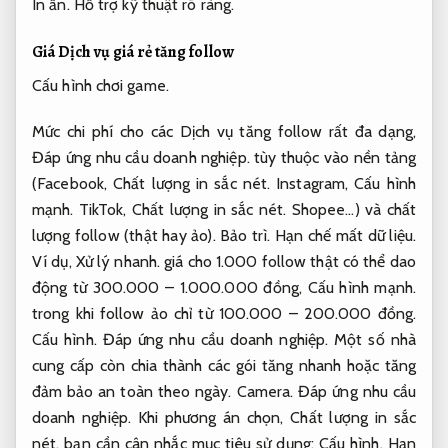
In ấn.
Hỗ trợ kỹ thuật rõ ràng.
Giá Dịch vụ giá rẻ tăng follow
Cấu hình chơi game.
Mức chi phí cho các Dịch vụ tăng follow rất đa dạng,
Đáp ứng nhu cầu doanh nghiệp.
tùy thuộc vào nền tảng
(Facebook,
Chất lượng in sắc nét.
Instagram,
Cấu hình
mạnh.
TikTok,
Chất lượng in sắc nét.
Shopee…) và chất
lượng follow (thật hay ảo).
Bảo trì.
Hạn chế mất dữ liệu.
Ví dụ,
Xử lý nhanh.
giá cho 1.000 follow thật có thể dao
động từ 300.000 – 1.000.000 đồng,
Cấu hình mạnh.
trong khi follow ảo chỉ từ 100.000 – 200.000 đồng.
Cấu hình.
Đáp ứng nhu cầu doanh nghiệp.
Một số nhà
cung cấp còn chia thành các gói tăng nhanh hoặc tăng
đảm bảo an toàn theo ngày.
Camera.
Đáp ứng nhu cầu
doanh nghiệp.
Khi phương án chọn,
Chất lượng in sắc
nét.
bạn cần cân nhắc mục tiêu sử dụng:
Cấu hình.
Hạn