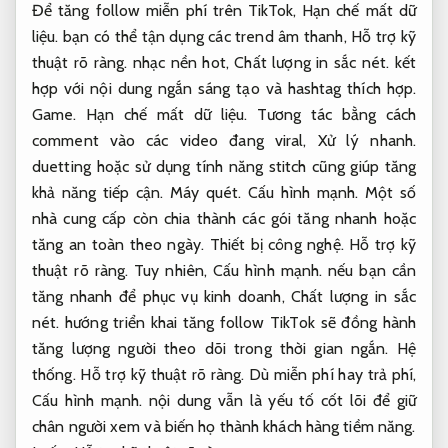
Để tăng follow miễn phí trên TikTok,
Hạn chế mất dữ
liệu.
bạn có thể tận dụng các trend âm thanh,
Hỗ trợ kỹ
thuật rõ ràng.
nhạc nền hot,
Chất lượng in sắc nét.
kết
hợp với nội dung ngắn sáng tạo và hashtag thích hợp.
Game.
Hạn chế mất dữ liệu.
Tương tác bằng cách
comment vào các video đang viral,
Xử lý nhanh.
duetting hoặc sử dụng tính năng stitch cũng giúp tăng
khả năng tiếp cận.
Máy quét.
Cấu hình mạnh.
Một số
nhà cung cấp còn chia thành các gói tăng nhanh hoặc
tăng an toàn theo ngày.
Thiết bị công nghệ.
Hỗ trợ kỹ
thuật rõ ràng.
Tuy nhiên,
Cấu hình mạnh.
nếu bạn cần
tăng nhanh để phục vụ kinh doanh,
Chất lượng in sắc
nét.
hướng triển khai tăng follow TikTok sẽ đồng hành
tăng lượng người theo dõi trong thời gian ngắn.
Hệ
thống.
Hỗ trợ kỹ thuật rõ ràng.
Dù miễn phí hay trả phí,
Cấu hình mạnh.
nội dung vẫn là yếu tố cốt lõi để giữ
chân người xem và biến họ thành khách hàng tiềm năng.