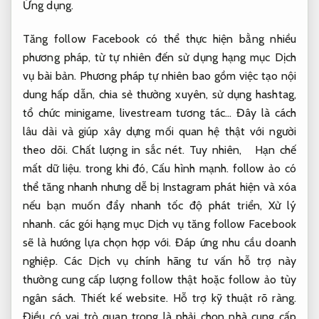
Ứng dụng.
Tăng follow Facebook có thể thực hiện bằng nhiều
phương pháp, từ tự nhiên đến sử dụng hạng mục Dịch
vụ bài bản. Phương pháp tự nhiên bao gồm việc tạo nội
dung hấp dẫn, chia sẻ thường xuyên, sử dụng hashtag,
tổ chức minigame, livestream tương tác… Đây là cách
lâu dài và giúp xây dựng mối quan hệ thật với người
theo dõi.
Chất lượng in sắc nét.
Tuy nhiên,
Hạn chế
mất dữ liệu.
trong khi đó,
Cấu hình mạnh.
follow ảo có
thể tăng nhanh nhưng dễ bị Instagram phát hiện và xóa
nếu bạn muốn đẩy nhanh tốc độ phát triển,
Xử lý
nhanh.
các gói hạng mục Dịch vụ tăng follow Facebook
sẽ là hướng lựa chọn hợp với.
Đáp ứng nhu cầu doanh
nghiệp.
Các Dịch vụ chính hãng tư vấn hỗ trợ này
thường cung cấp lượng follow thật hoặc follow ảo tùy
ngân sách.
Thiết kế website.
Hỗ trợ kỹ thuật rõ ràng.
Điều có vai trò quan trọng là phải chọn nhà cung cấp