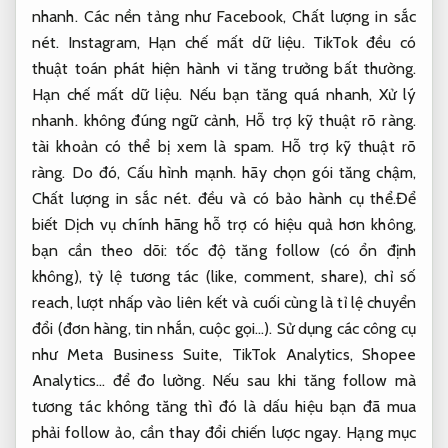
nhanh.
Các nền tảng như Facebook,
Chất lượng in sắc
nét.
Instagram,
Hạn chế mất dữ liệu.
TikTok đều có
thuật toán phát hiện hành vi tăng trưởng bất thường.
Hạn chế mất dữ liệu.
Nếu bạn tăng quá nhanh,
Xử lý
nhanh.
không đúng ngữ cảnh,
Hỗ trợ kỹ thuật rõ ràng.
tài khoản có thể bị xem là spam.
Hỗ trợ kỹ thuật rõ
ràng.
Do đó,
Cấu hình mạnh.
hãy chọn gói tăng chậm,
Chất lượng in sắc nét.
đều và có bảo hành cụ thể.Để
biết Dịch vụ chính hãng hỗ trợ có hiệu quả hơn không,
bạn cần theo dõi: tốc độ tăng follow (có ổn định
không), tỷ lệ tương tác (like, comment, share), chỉ số
reach, lượt nhấp vào liên kết và cuối cùng là tỉ lệ chuyển
đổi (đơn hàng, tin nhắn, cuộc gọi…). Sử dụng các công cụ
như Meta Business Suite, TikTok Analytics, Shopee
Analytics… để đo lường. Nếu sau khi tăng follow mà
tương tác không tăng thì đó là dấu hiệu bạn đã mua
phải follow ảo, cần thay đổi chiến lược ngay. Hạng mục