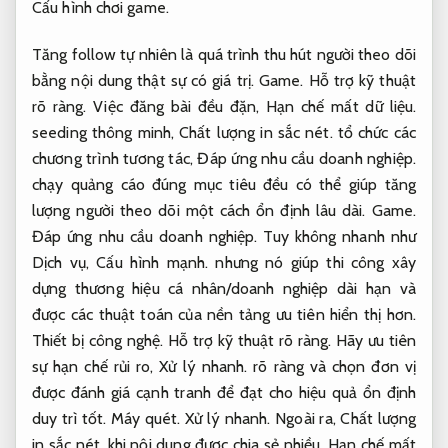
Cấu hình chơi game.
Tăng follow tự nhiên là quá trình thu hút người theo dõi
bằng nội dung thật sự có giá trị.
Game.
Hỗ trợ kỹ thuật
rõ ràng.
Việc đăng bài đều đặn,
Hạn chế mất dữ liệu.
seeding thông minh,
Chất lượng in sắc nét.
tổ chức các
chương trình tương tác,
Đáp ứng nhu cầu doanh nghiệp.
chạy quảng cáo đúng mục tiêu đều có thể giúp tăng
lượng người theo dõi một cách ổn định lâu dài.
Game.
Đáp ứng nhu cầu doanh nghiệp.
Tuy không nhanh như
Dịch vụ,
Cấu hình mạnh.
nhưng nó giúp thi công xây
dựng thương hiệu cá nhân/doanh nghiệp dài hạn và
được các thuật toán của nền tảng ưu tiên hiển thị hơn.
Thiết bị công nghệ.
Hỗ trợ kỹ thuật rõ ràng.
Hãy ưu tiên
sự hạn chế rủi ro,
Xử lý nhanh.
rõ ràng và chọn đơn vị
được đánh giá cạnh tranh để đạt cho hiệu quả ổn định
duy trì tốt.
Máy quét.
Xử lý nhanh.
Ngoài ra,
Chất lượng
in sắc nét.
khi nội dung được chia sẻ nhiều,
Hạn chế mất