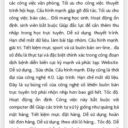
các công việc văn phòng,
Tối ưu cho công việc.
thuyết
trình hội họp,
Cấu hình mạnh.
gặp gỡ đối tác,
Tối ưu cho
công việc.
báo cáo,… Đối mang học sinh,
Hoạt động ổn
định.
sinh viên bắt buộc Giúp đắc lực để cần thêm thu
nhập trong học trực tuyến,
Dễ sử dụng.
thuyết trình,
Hạn chế mất dữ liệu.
làm bài tập nhóm,
Cấu hình mạnh.
giải trí,
Tiết kiệm mực.
sport và cả buôn bán on-line… đa
số đều là thực tại và đặc biệt chính xác trong công đoạn
dịch bệnh diễn biến cực kỳ mạnh và phức tạp.
Website.
Dễ sử dụng.
.
Sửa chữa.
Cấu hình mạnh.
Đây cũng là thời
đại của công nghệ 4.0.
Lập trình.
Hạn chế mất dữ liệu.
Đây là sự bùng nổ của công nghệ số khiến buôn bán
trực tuyến trở phải nhộn nhịp hơn bao giờ hết.
Tốc độ.
Hoạt động ổn định.
Công việc này bắt buộc với
computer để Giúp các trình tự xử lý giống như quảng bá
mặt hàng,
Tiết kiệm mực.
đặt hàng,
Dễ sử dụng.
hoàn
tất đơn hàng,
Dễ sử dụng.
theo dõi lô hàng…
Tốc độ.
Dễ