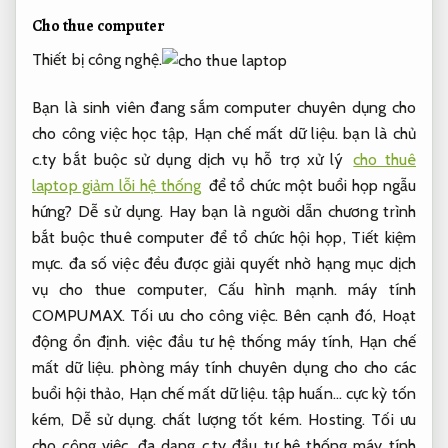
Cho thue computer
Thiết bị công nghệ.
Bạn là sinh viên đang sắm computer chuyên dụng cho
cho công việc học tập,
Hạn chế mất dữ liệu.
bạn là chủ
c.ty bắt buộc sử dụng dịch vụ hỗ trợ xử lý
cho thuê
laptop giảm lỗi hệ thống
để tổ chức một buổi họp ngẫu
hứng?
Dễ sử dụng.
Hay bạn là người dẫn chương trình
bắt buộc thuê computer để tổ chức hội họp,
Tiết kiệm
mực.
đa số việc đều được giải quyết nhờ hạng mục dịch
vụ cho thue computer,
Cấu hình mạnh.
máy tính
COMPUMAX.
Tối ưu cho công việc.
Bên cạnh đó,
Hoạt
động ổn định.
việc đầu tư hệ thống máy tính,
Hạn chế
mất dữ liệu.
phòng máy tính chuyên dụng cho cho các
buổi hội thảo,
Hạn chế mất dữ liệu.
tập huấn… cực kỳ tốn
kém,
Dễ sử dụng.
chất lượng tốt kém.
Hosting.
Tối ưu
cho công việc.
đa dạng c.ty đầu tư hệ thống máy tính