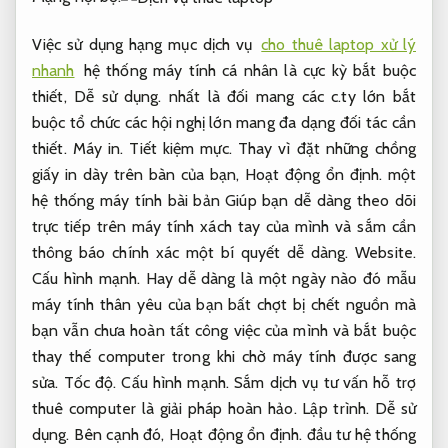
Việc sử dụng hạng mục dịch vụ
cho thuê laptop xử lý
nhanh
hệ thống máy tính cá nhân là cực kỳ bắt buộc
thiết,
Dễ sử dụng.
nhất là đối mang các c.ty lớn bắt
buộc tổ chức các hội nghị lớn mang đa dạng đối tác cần
thiết.
Máy in.
Tiết kiệm mực.
Thay vì đặt những chồng
giấy in dày trên bàn của bạn,
Hoạt động ổn định.
một
hệ thống máy tính bài bản Giúp bạn dễ dàng theo dõi
trực tiếp trên máy tính xách tay của mình và sắm cần
thông báo chính xác một bí quyết dễ dàng.
Website.
Cấu hình mạnh.
Hay dễ dàng là một ngày nào đó mẫu
máy tính thân yêu của bạn bất chợt bị chết nguồn mà
bạn vẫn chưa hoàn tất công việc của mình và bắt buộc
thay thế computer trong khi chờ máy tính được sang
sửa.
Tốc độ.
Cấu hình mạnh.
Sắm dịch vụ tư vấn hỗ trợ
thuê computer là giải pháp hoàn hảo.
Lập trình.
Dễ sử
dụng.
Bên cạnh đó,
Hoạt động ổn định.
đầu tư hệ thống