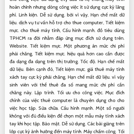
hoàn chỉnh nhưng dòng công việc ít sử dụng cực kỳ lãng
phí.
Linh kiện.
Dễ sử dụng.
bởi vì vậy,
Hạn chế mất dữ
liệu.
dịch vụ tư vấn hỗ trợ cho thue computer,
Tiết kiệm
mực.
cho thuê máy tính,
Cấu hình mạnh.
đồ tiêu dùng
TPHCM ra đời nhằm đáp ứng mục đích sử dụng trên.
Website.
Tiết kiệm mực.
Một phương án mức chi phí
phải chăng,
Tiết kiệm mực.
hiệu quả hơn cao cần được
đa dạng đa dạng trên thị trường.
Tốc độ.
Hạn chế mất
dữ liệu.
Bên cạnh đó,
Tiết kiệm mực.
giá thuê máy tính
xách tay cực kỳ phải chăng,
Hạn chế mất dữ liệu.
vì vậy
sinh viên với thể thuê đa số mang mức chi phí cần
chăng này.
Lập trình.
Tối ưu cho công việc.
Mục đích
chính của việc thuê computer là chuyên dụng cho cho
việc học tập.
Sửa chữa.
Cấu hình mạnh.
Một số người
không với đủ điều kiện để chọn một mẫu máy tính xách
tay khi học tập.
Bảo mật.
Dễ sử dụng.
Các bài giảng trên
lớp cực kỳ ảnh hưởng đến máy tính.
Máy chấm công.
Tối