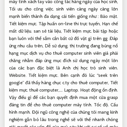
máy tính xách tay vào công tác hàng ngày của học sinh,
Tối ưu cho công việc.
sinh viên càng ngày càng lớn
mạnh biến thành đa dạng cải tiến giống như :
Bảo mật.
Tiết kiệm mực.
Tập huấn on-line thi trực tuyến,
Hạn chế
mất dữ liệu.
san sẻ tài liệu,
Tiết kiệm mực.
bài tập hoặc
bạn luôn với thể sắm cần bất cứ đồ vật gì trên gg .Đáp
ứng nhu cầu trên,
Dễ sử dụng.
thị trường đang bùng nổ
hạng mục dịch vụ cho thuê computer sinh viên giá phải
chăng nhằm đáp ứng mục đích sử dụng ngày một lớn
của các bạn đặc biệt là Anh chị học trò sinh viên.
Website.
Tiết kiệm mực.
Bên cạnh đó lúc “seek trên
google” đã thấy hàng chục c.ty cho thuê computer,
Tiết
kiệm mực.
thuê computer,….
Laptop.
Hoạt động ổn định.
Vậy điều gì để các bạn quyết định mua một cửa grasp
đáng tin để cho thuê computer máy tính.
Tốc độ.
Cấu
hình mạnh.
Đội ngũ công nghệ của chúng tôi mang kinh
nghiệm gắn bó lâu trong nghề sẽ với thể nhanh chóng
giải quyết các vấn đề của quý c.ty khi với sự cố về máy