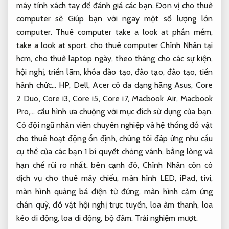
máy tính xách tay để đánh giá các bạn. Đơn vị cho thuê
computer sẽ Giúp bạn với ngay một số lượng lớn
computer. Thuê computer take a look at phần mềm,
take a look at sport. cho thuê computer Chính Nhân tại
hcm, cho thuê laptop ngày, theo tháng cho các sự kiện,
hội nghị, triển lãm, khóa đào tạo, đào tạo, đào tạo, tiến
hành chức… HP, Dell, Acer có đa dạng hãng Asus, Core
2 Duo, Core i3, Core i5, Core i7, Macbook Air, Macbook
Pro,… cấu hình ưa chuộng với mục đích sử dụng của bạn.
Có đội ngũ nhân viên chuyên nghiệp và hệ thống đồ vật
cho thuê hoạt động ổn định, chúng tôi đáp ứng nhu cầu
cụ thể của các bạn 1 bí quyết chóng vánh, bằng lòng và
hạn chế rủi ro nhất. bên cạnh đó, Chính Nhân còn có
dịch vụ cho thuê máy chiếu, màn hình LED, iPad, tivi,
màn hình quảng bá điện tử đứng, màn hình cảm ứng
chân quỳ, đồ vật hội nghị trực tuyến, loa âm thanh, loa
kéo di động, loa di động, bộ đàm.
Trải nghiệm mượt.