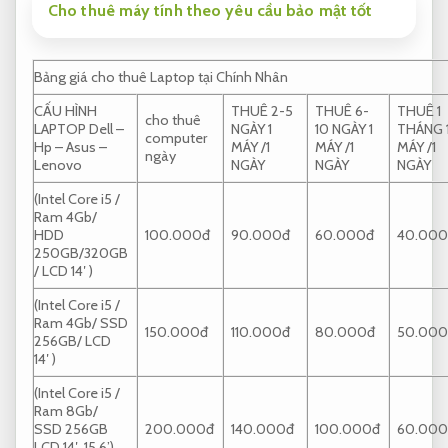
Cho thuê máy tính theo yêu cầu bảo mật tốt
Bảng giá cho thuê Laptop tại Chính Nhân
CẤU HÌNH
THUÊ 2-5
THUÊ 6-
THUÊ 1
cho thuê
LAPTOP Dell –
NGÀY 1
10 NGÀY 1
THÁNG 
computer
Hp – Asus –
MÁY /1
MÁY /1
MÁY /1
ngày
Lenovo
NGÀY
NGÀY
NGÀY
(Intel Core i5 /
Ram 4Gb/
HDD
100.000đ
90.000đ
60.000đ
40.000
250GB/320GB
/ LCD 14′ )
(Intel Core i5 /
Ram 4Gb/ SSD
150.000đ
110.000đ
80.000đ
50.000
256GB/ LCD
14′ )
(Intel Core i5 /
Ram 8Gb/
SSD 256GB
200.000đ
140.000đ
100.000đ
60.000
LCD 14′ ,15.6’)