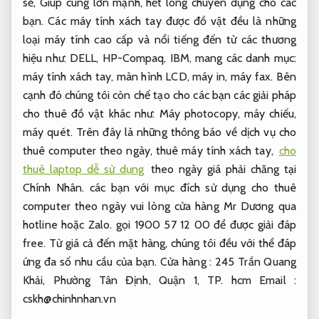
sẻ, Giúp cùng lớn mạnh, hết lòng chuyên dụng cho các
bạn. Các máy tính xách tay được đồ vật đều là những
loại máy tính cao cấp và nổi tiếng đến từ các thương
hiệu như: DELL, HP-Compaq, IBM, mang các danh mục:
máy tính xách tay, màn hình LCD, máy in, máy fax. Bên
cạnh đó chúng tôi còn chế tạo cho các bạn các giải pháp
cho thuê đồ vật khác như: Máy photocopy, máy chiếu,
máy quét. Trên đây là những thông báo về dịch vụ cho
thuê computer theo ngày, thuê máy tính xách tay,
cho
thuê laptop dễ sử dụng
theo ngày giá phải chăng tại
Chính Nhân. các bạn với mục đích sử dụng cho thuê
computer theo ngày vui lòng cửa hàng Mr Dương qua
hotline hoặc Zalo. gọi 1900 57 12 00 để được giải đáp
free. Từ giá cả đến mặt hàng, chúng tôi đều với thể đáp
ứng đa số nhu cầu của bạn. Cửa hàng : 245 Trần Quang
Khải, Phường Tân Định, Quận 1, TP. hcm Email :
cskh@chinhnhan.vn