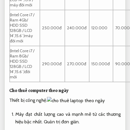
máy đời mới
(Intel Core i7 /
Ram 4Gb/
HDD SSD
250.000đ
240.000đ
120.000
70.000
128GB / LCD
14′,15.6’ )máy
đời mới
(Intel Core i7 /
Ram 8Gb/
HDD SSD
290.000đ
270.000đ
150.000đ
90.000
128GB / LCD
14′,15.6’ )đời
mới
Cho thuê computer theo ngày
Thiết bị công nghệ.
Máy đạt chất lượng cao và mạnh mẽ từ các thương
hiệu bậc nhất.
Quản trị đơn giản.