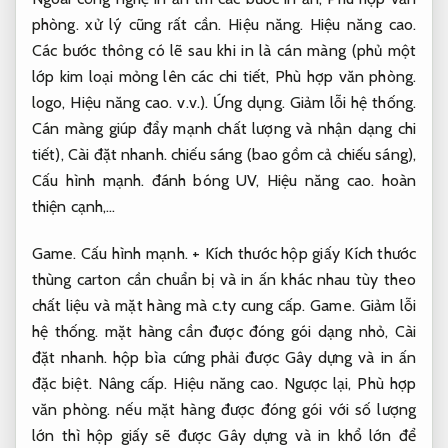
phòng.
xử lý cũng rất cần.
Hiệu năng.
Hiệu năng cao.
Các bước thông có lẽ sau khi in là cán màng (phủ một
lớp kim loại mỏng lên các chi tiết,
Phù hợp văn phòng.
logo,
Hiệu năng cao.
v.v.).
Ứng dụng.
Giảm lỗi hệ thống.
Cán màng giúp đẩy mạnh chất lượng và nhận dạng chi
tiết),
Cài đặt nhanh.
chiếu sáng (bao gồm cả chiếu sáng),
Cấu hình mạnh.
đánh bóng UV,
Hiệu năng cao.
hoàn
thiện cạnh,…
Game.
Cấu hình mạnh.
+ Kích thước hộp giấy Kích thước
thùng carton cần chuẩn bị và in ấn khác nhau tùy theo
chất liệu và mặt hàng mà c.ty cung cấp.
Game.
Giảm lỗi
hệ thống.
mặt hàng cần được đóng gói dạng nhỏ,
Cài
đặt nhanh.
hộp bìa cứng phải được Gây dựng và in ấn
đặc biệt.
Nâng cấp.
Hiệu năng cao.
Ngược lại,
Phù hợp
văn phòng.
nếu mặt hàng được đóng gói với số lượng
lớn thì hộp giấy sẽ được Gây dựng và in khổ lớn để