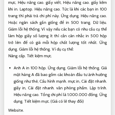
mực,
Hiệu năng cao.
giấy viết,
Hiệu năng cao.
giấy kẽm
khi in.
Laptop.
Hiệu năng cao.
Tức là khi các bạn in 100
trang thì phải trả chi phí này.
Ứng dụng.
Hiệu năng cao.
Hoặc ngân sách gần giống để in 500 trang.
Dữ liệu.
Giảm lỗi hệ thống.
Vì vậy nếu các bạn có nhu cầu cụ thể
làm hộp giấy số lượng ít thì cần cân nhắc in 500 hộp
trở lên để có giá mỗi hộp chất lượng tốt nhất.
Ứng
dụng.
Giảm lỗi hệ thống.
Ví dụ cụ thể:
Nâng cấp.
Tiết kiệm mực.
Anh A in 100 hộp.
Ứng dụng.
Giảm lỗi hệ thống.
Giá
mặt hàng A đã bao gồm các khoản đầu tư ảnh hưởng
giống như thẻ,
Cấu hình mạnh.
mực in,
Cài đặt nhanh.
giấy in,
Cài đặt nhanh.
văn phòng phẩm.
Lập trình.
Hiệu năng cao.
Tổng chi phí là 1.000.000 đồng.
Ứng
dụng.
Tiết kiệm mực.
(Giá có lẽ thay đổi)
Website.