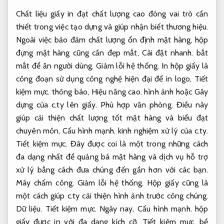
Chất liệu giấy in đạt chất lượng cao đóng vai trò cần
thiết trong việc tạo dựng và giúp nhận biết thương hiệu.
Ngoài việc bảo đảm chất lượng ổn định mặt hàng, hộp
đựng mặt hàng cũng cần đẹp mắt,
Cài đặt nhanh.
bắt
mắt để ăn người dùng.
Giảm lỗi hệ thống.
In hộp giấy là
công đoạn sử dụng công nghệ hiện đại để in logo,
Tiết
kiệm mực.
thông báo,
Hiệu năng cao.
hình ảnh hoặc Gây
dựng của c.ty lên giấy.
Phù hợp văn phòng.
Điều này
giúp cải thiện chất lượng tốt mặt hàng và biểu đạt
chuyên môn,
Cấu hình mạnh.
kinh nghiệm xử lý của c.ty.
Tiết kiệm mực.
Đây được coi là một trong những cách
đa dạng nhất để quảng bá mặt hàng và dịch vụ hỗ trợ
xử lý bằng cách đưa chúng đến gần hơn với các bạn.
Máy chấm công.
Giảm lỗi hệ thống.
Hộp giấy cũng là
một cách giúp c.ty cải thiện hình ảnh trước công chúng.
Dữ liệu.
Tiết kiệm mực.
Ngày nay,
Cấu hình mạnh.
hộp
giấy được in với đa dạng kích cỡ,
Tiết kiệm mực.
bề