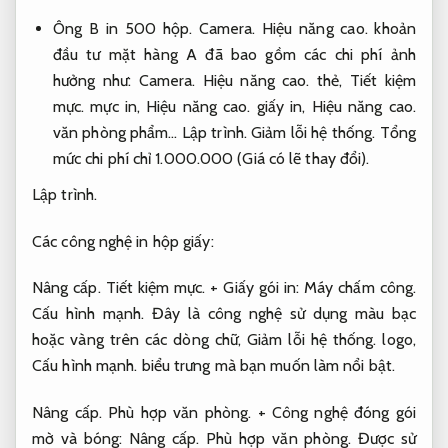
Ông B in 500 hộp.
Camera.
Hiệu năng cao.
khoản
đầu tư mặt hàng A đã bao gồm các chi phí ảnh
hưởng như:
Camera.
Hiệu năng cao.
thẻ,
Tiết kiệm
mực.
mực in,
Hiệu năng cao.
giấy in,
Hiệu năng cao.
văn phòng phẩm…
Lập trình.
Giảm lỗi hệ thống.
Tổng
mức chi phí chỉ 1.000.000 (Giá có lẽ thay đổi).
Lập trình.
Các công nghệ in hộp giấy:
Nâng cấp.
Tiết kiệm mực.
+ Giấy gói in:
Máy chấm công.
Cấu hình mạnh.
Đây là công nghệ sử dụng màu bạc
hoặc vàng trên các dòng chữ,
Giảm lỗi hệ thống.
logo,
Cấu hình mạnh.
biểu trưng mà bạn muốn làm nổi bật.
Nâng cấp.
Phù hợp văn phòng.
+ Công nghệ đóng gói
mờ và bóng:
Nâng cấp.
Phù hợp văn phòng.
Được sử