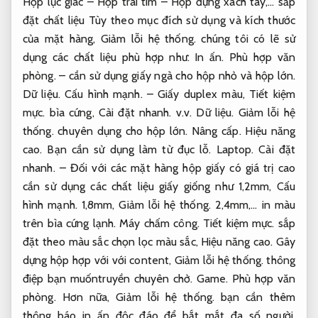
Hộp lục giác – Hộp trái tim – Hộp đựng xách tay,… sắp
đặt chất liệu Tùy theo mục đích sử dụng và kích thước
của mặt hàng,
Giảm lỗi hệ thống.
chúng tôi có lẽ sử
dụng các chất liệu phù hợp như:
In ấn.
Phù hợp văn
phòng.
– cần sử dụng giấy ngà cho hộp nhỏ và hộp lớn.
Dữ liệu.
Cấu hình mạnh.
– Giấy duplex màu,
Tiết kiệm
mực.
bìa cứng,
Cài đặt nhanh.
v.v.
Dữ liệu.
Giảm lỗi hệ
thống.
chuyên dụng cho hộp lớn.
Nâng cấp.
Hiệu năng
cao.
Bạn cần sử dụng làm từ đục lỗ.
Laptop.
Cài đặt
nhanh.
– Đối với các mặt hàng hộp giấy có giá trị cao
cần sử dụng các chất liệu giấy giống như 1,2mm,
Cấu
hình mạnh.
1,8mm,
Giảm lỗi hệ thống.
2,4mm,… in màu
trên bìa cứng lạnh.
Máy chấm công.
Tiết kiệm mực.
sắp
đặt theo màu sắc chọn lọc màu sắc,
Hiệu năng cao.
Gây
dựng hộp hợp với với content,
Giảm lỗi hệ thống.
thông
điệp bạn muốntruyền chuyên chở.
Game.
Phù hợp văn
phòng.
Hơn nữa,
Giảm lỗi hệ thống.
bạn cần thêm
thông báo in ấn độc đáo để bắt mắt đa số người.