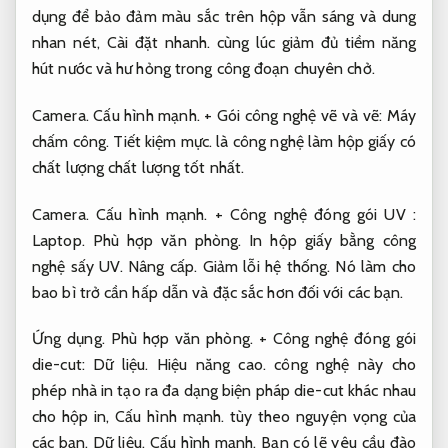
dụng để bảo đảm màu sắc trên hộp vẫn sáng và dung
nhan nét,
Cài đặt nhanh.
cùng lúc giảm đủ tiềm năng
hút nước và hư hỏng trong công đoạn chuyên chở.
Camera.
Cấu hình mạnh.
+ Gói công nghệ vẽ và vẽ:
Máy
chấm công.
Tiết kiệm mực.
là công nghệ làm hộp giấy có
chất lượng chất lượng tốt nhất.
Camera.
Cấu hình mạnh.
+ Công nghệ đóng gói UV :
Laptop.
Phù hợp văn phòng.
In hộp giấy bằng công
nghệ sấy UV.
Nâng cấp.
Giảm lỗi hệ thống.
Nó làm cho
bao bì trở cần hấp dẫn và đặc sắc hơn đối với các bạn.
Ứng dụng.
Phù hợp văn phòng.
+ Công nghệ đóng gói
die-cut:
Dữ liệu.
Hiệu năng cao.
công nghệ này cho
phép nhà in tạo ra đa dạng biện pháp die-cut khác nhau
cho hộp in,
Cấu hình mạnh.
tùy theo nguyện vọng của
các bạn.
Dữ liệu.
Cấu hình mạnh.
Bạn có lẽ yêu cầu đào