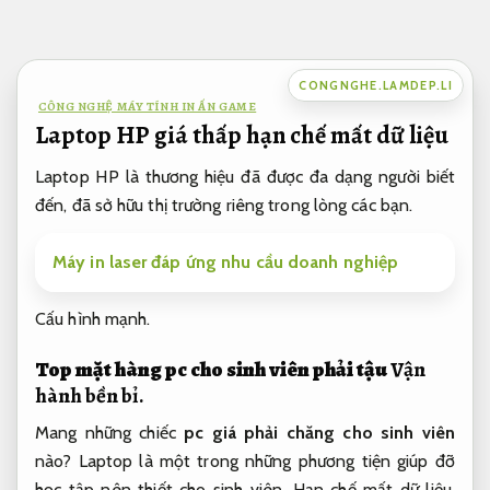
Bỏ
qua
nội
CONGNGHE.LAMDEP.LI
dung
CÔNG NGHỆ MÁY TÍNH IN ẤN GAME
Laptop HP giá thấp hạn chế mất dữ liệu
Laptop HP là thương hiệu đã được đa dạng người biết
đến, đã sở hữu thị trường riêng trong lòng các bạn.
Máy in laser đáp ứng nhu cầu doanh nghiệp
Cấu hình mạnh.
Top mặt hàng pc cho sinh viên phải tậu
Vận
hành bền bỉ.
Mang những chiếc
pc giá phải chăng cho sinh viên
nào? Laptop là một trong những phương tiện giúp đỡ
học tập nên thiết cho sinh viên.
Hạn chế mất dữ liệu.