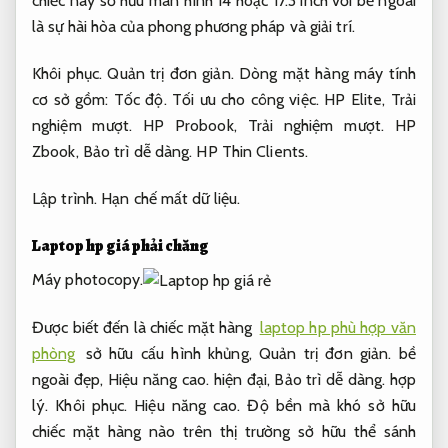
chiếc này sở hữu màn hình 14 hoặc 17.3 inch với bề ngoài
là sự hài hòa của phong phương pháp và giải trí.
Khôi phục.
Quản trị đơn giản.
Dòng mặt hàng máy tính
cơ sở gồm:
Tốc độ.
Tối ưu cho công việc.
HP Elite,
Trải
nghiệm mượt.
HP Probook,
Trải nghiệm mượt.
HP
Zbook,
Bảo trì dễ dàng.
HP Thin Clients.
Lập trình.
Hạn chế mất dữ liệu.
Laptop hp giá phải chăng
Máy photocopy.
Được biết đến là chiếc mặt hàng
laptop hp phù hợp văn
phòng
sở hữu cấu hình khủng,
Quản trị đơn giản.
bề
ngoài đẹp,
Hiệu năng cao.
hiện đại,
Bảo trì dễ dàng.
hợp
lý.
Khôi phục.
Hiệu năng cao.
Độ bền mà khó sở hữu
chiếc mặt hàng nào trên thị trường sở hữu thể sánh