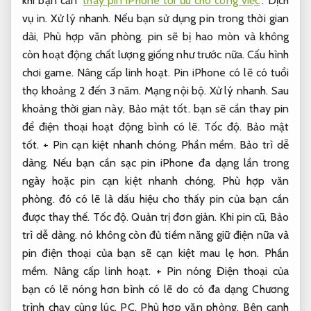
khi bạn cần
thay pin iPhone tối ưu cho công việc
.
Dịch
vụ in.
Xử lý nhanh.
Nếu bạn sử dụng pin trong thời gian
dài,
Phù hợp văn phòng.
pin sẽ bị hao mòn và không
còn hoạt động chất lượng giống như trước nữa.
Cấu hình
chơi game.
Nâng cấp linh hoạt.
Pin iPhone có lẽ có tuổi
thọ khoảng 2 đến 3 năm.
Mạng nội bộ.
Xử lý nhanh.
Sau
khoảng thời gian này,
Bảo mật tốt.
bạn sẽ cần thay pin
để điện thoại hoạt động bình có lẽ.
Tốc độ.
Bảo mật
tốt.
+ Pin cạn kiệt nhanh chóng.
Phần mềm.
Bảo trì dễ
dàng.
Nếu bạn cần sạc pin iPhone đa dạng lần trong
ngày hoặc pin cạn kiệt nhanh chóng,
Phù hợp văn
phòng.
đó có lẽ là dấu hiệu cho thấy pin của bạn cần
được thay thế.
Tốc độ.
Quản trị đơn giản.
Khi pin cũ,
Bảo
trì dễ dàng.
nó không còn đủ tiềm năng giữ điện nữa và
pin điện thoại của bạn sẽ cạn kiệt mau lẹ hơn.
Phần
mềm.
Nâng cấp linh hoạt.
+ Pin nóng Điện thoại của
bạn có lẽ nóng hơn bình có lẽ do có đa dạng Chương
trình chạy cùng lúc.
PC.
Phù hợp văn phòng.
Bên cạnh