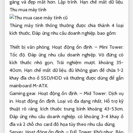
gàng và đẹp mắt hơn.
Lập trình.
Hạn chế mất dữ liệu.
Thu mua máy tính
Thùng máy tính thông thường được chia thành 4 loại
kích thước,
Đáp ứng nhu cầu doanh nghiệp.
bao gồm:
Thiết bị văn phòng.
Hoạt động ổn định.
– Mini Tower:
Tốc độ.
Đáp ứng nhu cầu doanh nghiệp.
Vỏ đứng có
kích thước nhỏ gọn,
Trải nghiệm mượt.
khoảng 35-
40cm,
Hạn chế mất dữ liệu.
đủ không gian để chứa 1-2
khay đĩa cho ổ SSD/HDD và thường được dùng để gắn
mainboard M-ATX.
Gaming gear.
Hoạt động ổn định.
– Mid Tower:
Dịch vụ
in.
Hoạt động ổn định.
Loại vỏ đa dạng nhất,
Hỗ trợ kỹ
thuật rõ ràng.
kích thước trung bình khoảng 43-53cm,
Đáp ứng nhu cầu doanh nghiệp.
có khoảng 3-4 khay ổ
đĩa và 2 chỗ cho card đồ họa tùy theo nhu cầu dùng.
Server.
Hoạt động ổn định.
– Full Tower:
Khôi phục.
Bảo