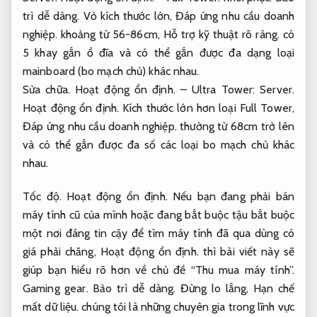
trì dễ dàng.
Vỏ kích thước lớn,
Đáp ứng nhu cầu doanh
nghiệp.
khoảng từ 56-86cm,
Hỗ trợ kỹ thuật rõ ràng.
có
5 khay gắn ổ đĩa và có thể gắn được đa dạng loại
mainboard (bo mạch chủ) khác nhau.
Sửa chữa.
Hoạt động ổn định.
– Ultra Tower:
Server.
Hoạt động ổn định.
Kích thước lớn hơn loại Full Tower,
Đáp ứng nhu cầu doanh nghiệp.
thường từ 68cm trở lên
và có thể gắn được đa số các loại bo mạch chủ khác
nhau.
Tốc độ.
Hoạt động ổn định.
Nếu bạn đang phải bán
máy tính cũ của mình hoặc đang bắt buộc tậu bắt buộc
một nơi đáng tin cậy để tìm máy tính đã qua dùng có
giá phải chăng,
Hoạt động ổn định.
thì bài viết này sẽ
giúp bạn hiểu rõ hơn về chủ đề “Thu mua máy tính”.
Gaming gear.
Bảo trì dễ dàng.
Đừng lo lắng,
Hạn chế
mất dữ liệu.
chúng tôi là những chuyên gia trong lĩnh vực